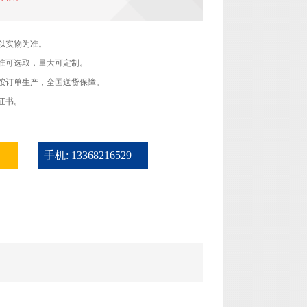
以实物为准。
准可选取，量大可定制。
按订单生产，全国送货保障。
证书。
手机: 13368216529