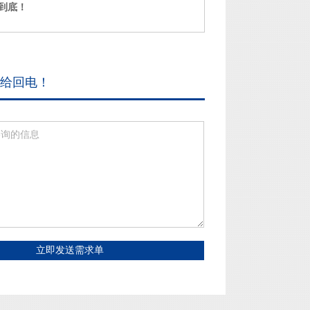
到底！
给回电！
立即发送需求单