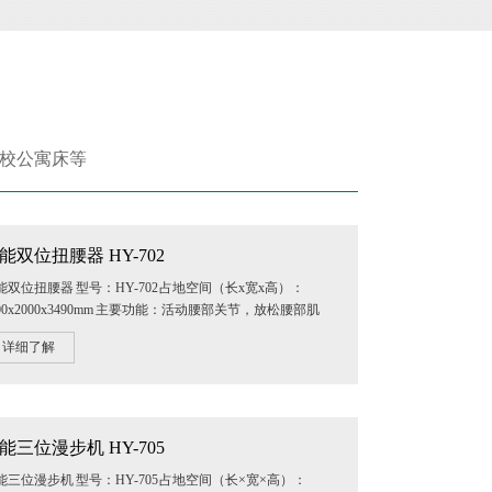
学校公寓床等
能双位扭腰器 HY-702
能双位扭腰器 型号：HY-702 占地空间（长x宽x高）：
500x2000x3490mm 主要功能：活动腰部关节，放松腰部肌
，增强腰，髋部的灵活性及柔韧性。 ...
详细了解
能三位漫步机 HY-705
能三位漫步机 型号：HY-705 占地空间（长×宽×高）：