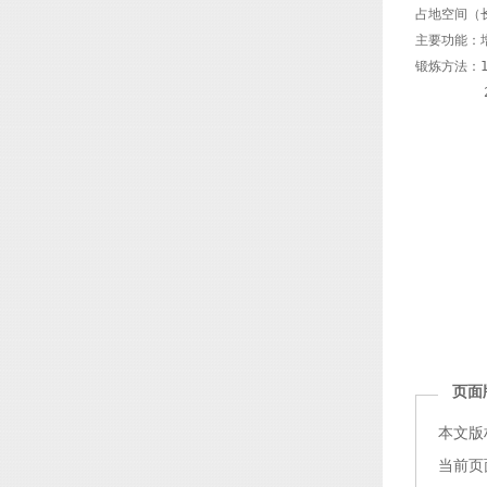
占地空间（长×
主要功能：
锻炼方法：
       
页面
本文版
当前页面链接