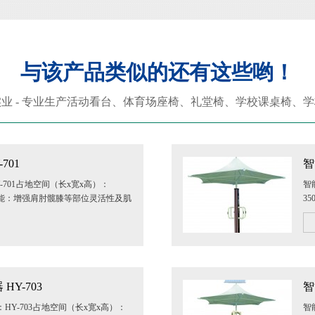
与该产品类似的还有这些哟！
业 - 专业生产活动看台、体育场座椅、礼堂椅、学校课桌椅、
701
智
701 占地空间（长x宽x高）：
智
m 主要功能：增强肩肘髋膝等部位灵活性及肌
3
循环，促进新陈代...
肉
Y-703
智
HY-703 占地空间（长x宽x高）：
智