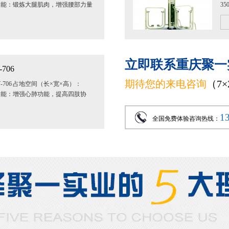
m 主要功能：锻炼大腿肌肉，增强腰部力量
3
...
高
立即联系重庆聚一
706
期待您的来电咨询
（7
706 占地空间（长×宽×高）：
m 主要功能：增强心肺功能，提高四肢协
双手紧握...
1
全国免费体验咨询热线：