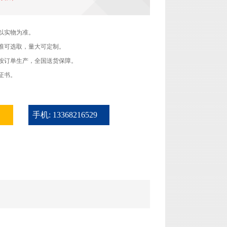
以实物为准。
准可选取，量大可定制。
按订单生产，全国送货保障。
证书。
手机: 13368216529