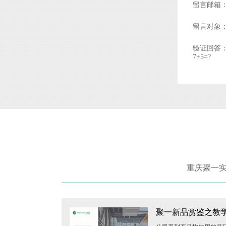
留言邮箱
留言对象
验证回答
7+5=?
重庆聚一实
聚一新品赏鉴之教