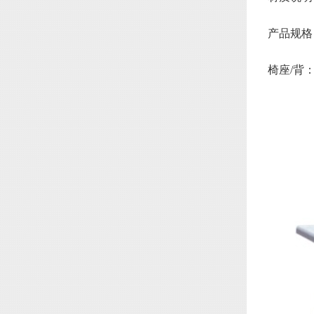
产品规格：双
椅座/背