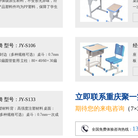
环保级原生材料，不变形无异味，符
桌
产品塑料件均为PP塑料，保障了学生
一次
中到高...
圆
型号：JY-S106
经
封边（多种规格可选） 桌斗：0.7mm
座
30扁圆管套用 立柱：80 × 40/60 × 30扁
板
.
× 
立即联系重庆聚一
型号：JY-S133
期待您的来电咨询
（7
塑材料 背：高强度注塑材料 桌面：
多种规格可选） 桌斗：0.7mm一次成
.
1
全国免费体验咨询热线：