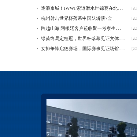
逐
浪京城！IWWF索道滑水世锦赛在北京顺义火热开赛
[20
杭州射击世界杯落幕中国队斩获7金
[20
跨
越山海 阿根廷客户莅临聚一考察生产进度
[20
绿
茵终局定桂冠，世界杯落幕见证文体场馆新发展
[20
女
排争锋启德赛场，国际赛事见证场馆基建力量
[20