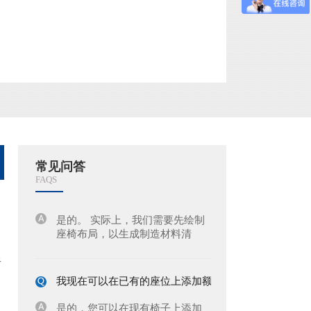
我们如何从贵公司购买座位？
为了确保我们能为每一位客户带
来优质的服务，我们通过各种渠
道销售我们的座位。 我们的工作
人员会根据您项目的大小、类型
和座位数量，全面定制您的项
你们可以提供CAD设计或3D全景效果展示吗？
目，以确保您的项目发挥最大的
作用。 请随时与我们联系或给
是的。 我们的座椅布局工程师在
我...
布置空间时使用了一系列
AutoCAD，我们确实为每个模型
和尺寸提供了 CAD 模块。 我们
常见问答
还可以提供显示椅子外壳关键尺
FAQS
你们能提供座位布局或图纸吗？
寸的尺寸图。 我们的设计工程部
门还能够为我们的许多模型导出
是的。 实际上，我们需要先绘制
3D ...
座椅布局，以生成制造材料清
单，供安装人员在现场使用。
，
星
我现在可以在已有的座位上添加额外的配置吗？
是的，您可以在现有椅子上添加