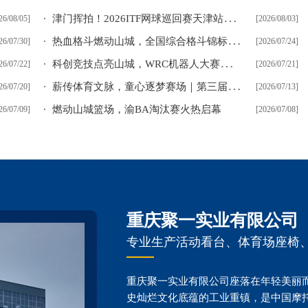
津
门挥拍！2026ITF网球巡回赛天津站启幕
26/08/05]
[2026/08/03]
热
血格斗燃动山城，全国综合格斗锦标赛北碚圆满落幕
26/07/30]
[2026/07/24]
科
创竞技点亮山城，WRC机器人大赛重庆选拔赛落地黔江
26/07/22]
[2026/07/21]
薪
传体育文脉，童心逐梦赛场｜第三届大田湾杯少儿运动会顺利举办
26/07/20]
[2026/07/13]
燃动山城篮场，渝BA淘汰赛火热启幕
26/07/09]
[2026/07/08]
重庆聚一实业有限公司
专业生产活动看台、体育场座椅
重庆聚一实业有限公司座落在年轻美丽
史灿烂文化底蕴的工业重镇，是中国摩托