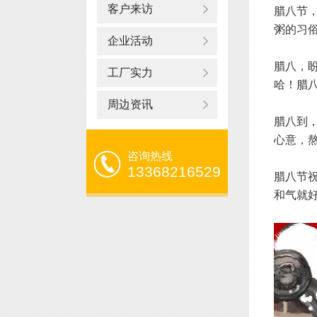
客户来访
腊八节
粥的习
企业活动
腊八，
工厂实力
哈！腊
周边资讯
腊八到
心意，
咨询热线
13368216529
腊八节
和气就