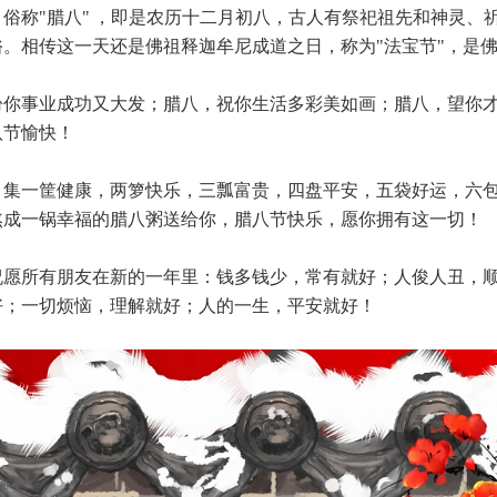
，俗称"腊八" ，即是农历十二月初八，古人有祭祀祖先和神灵、
俗。相传这一天还是佛祖释迦牟尼成道之日，称为"法宝节"，是
盼你事业成功又大发；腊八，祝你生活多彩美如画；腊八，望你
八节愉快！
，集一筐健康，两箩快乐，三瓢富贵，四盘平安，五袋好运，六
熬成一锅幸福的腊八粥送给你，腊八节快乐，愿你拥有这一切！
祝愿所有朋友在新的一年里：钱多钱少，常有就好；人俊人丑，
好；一切烦恼，理解就好；人的一生，平安就好！