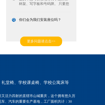
杯架、写字板和号码牌。 只要您
遵守适当的线间距和清晰的通
道，并且您当前安装的椅子将允
许轻松添加配件。 联系我们，我
你们会为我们安装座位吗？
们会有相关人员跟进。
会的。我们会安排经过认证的专
业安装人员在您所在地区的项目
现场指导安装，并就安装步骤对
您的安装人员进行培训。
更多问题请点击>>
我可以为我的座椅订购零件吗？
可以。零件可用于大多数组件。
有时，该产品可能会停产。 在这
种情况下，我们通常可以将其更
换为新型号或帮助寻找其他一些
低成本替代品，以使您的座椅保
你们是否提供座椅租赁服务？
持正常工作状态。
、礼堂椅、学校课桌椅、学校公寓床等
不可以。我们的座椅是属于定制
产品。
而又活力四射的直辖市山城重庆，这个拥有悠久历
车、汽车的重要生产基地，工厂面积共计：30