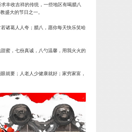
祈求丰收吉祥的传统，一些地区有喝腊八
佛教盛大的节日之一。
才若诸葛人人夸；腊八，愿你每天快乐笑哈
包甜蜜，七份真诚，八勺温馨，用我火火的
顺眼就要；人老人少健康就好；家穷家富，