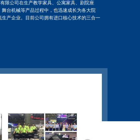
你们座椅的价格是多少？
实业有限公司在生产教学家具、公寓家具、剧院座
、舞台机械等产品过程中，也迅速成长为各大院
我们的体育场座位将根据您需要
流生产企业。目前公司拥有进口核心技术的三合一
的座位数量、型号和安装方式来
确定。 伸缩看台、临时搭建看
台、可移动舞台是我公司的优势
产品。 我们在设计和生产材料方
我们如何从贵公司购买座位？
面优于同行。 我们的价格也是根
据您的工程需求来确定的，但是...
为了确保我们能为每一位客户带
来优质的服务，我们通过各种渠
道销售我们的座位。 我们的工作
人员会根据您项目的大小、类型
和座位数量，全面定制您的项
你们可以提供CAD设计或3D全景效果展示吗？
目，以确保您的项目发挥最大的
作用。 请随时与我们联系或给
是的。 我们的座椅布局工程师在
我...
布置空间时使用了一系列
AutoCAD，我们确实为每个模型
和尺寸提供了 CAD 模块。 我们
还可以提供显示椅子外壳关键尺
你们能提供座位布局或图纸吗？
寸的尺寸图。 我们的设计工程部
门还能够为我们的许多模型导出
是的。 实际上，我们需要先绘制
3D ...
座椅布局，以生成制造材料清