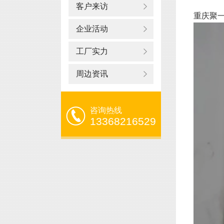
客户来访
重庆聚一
企业活动
工厂实力
周边资讯
咨询热线
13368216529