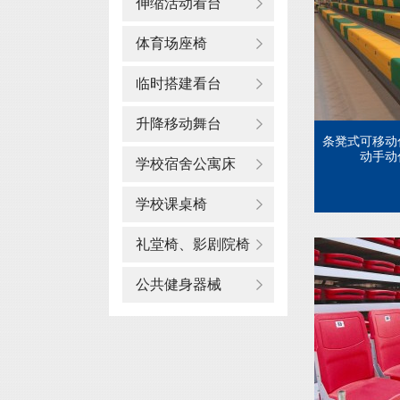
伸缩活动看台
体育场座椅
临时搭建看台
升降移动舞台
条凳式可移动
动手动伸
学校宿舍公寓床
学校课桌椅
礼堂椅、影剧院椅
公共健身器械