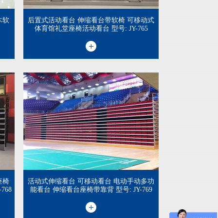
木软
后置式活动看台 伸缩看台带软椅 可移动式
体育馆礼堂座椅活动看台 型号: JY-765
座椅
活动式伸缩看台 可移动看台 电动手动多功
768
能看台 伸缩看台座椅带靠背 型号: JY-769