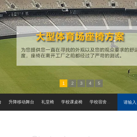
1
2
3
4
5
台
升降移动舞台
礼堂椅
学校课桌椅
学校宿舍公寓床